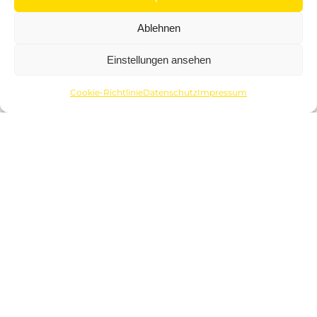
Ablehnen
facebook
instagram
Einstellungen ansehen
Cookie-Richtlinie
Datenschutz
Impressum
MENÜ
Künstler
Online & Eventmarketing
Veranstaltungen / Firmenevents
Über uns
Booking