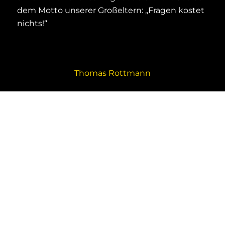
dem Motto unserer Großeltern: „Fragen kostet
nichts!“
Thomas Rottmann
Matthias Brocke
Booking