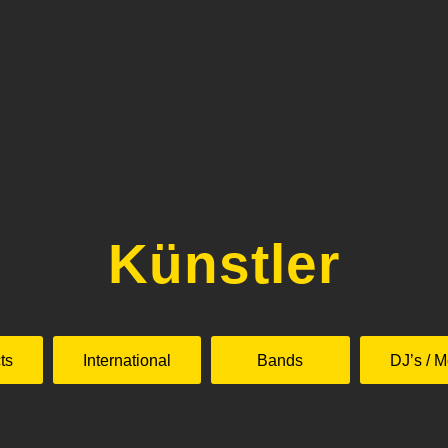
Künstler
ts
International
Bands
DJ’s / M