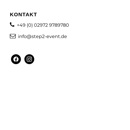
KONTAKT
+49 (0) 02972 9789780
info@step2-event.de
facebook
instagram
MENÜ
Künstler
Online & Eventmarketing
Veranstaltungen / Firmenevents