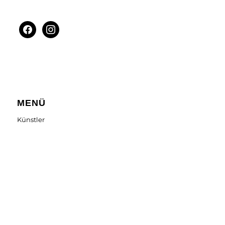
facebook
instagram
MENÜ
Künstler
Online & Eventmarketing
Veranstaltungen / Firmenevents
Über uns
Booking